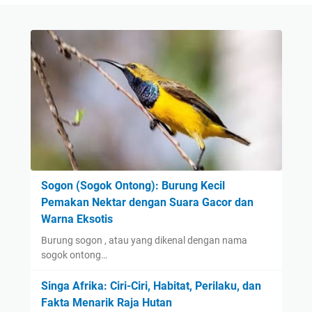
Sogon (Sogok Ontong): Burung Kecil
Pemakan Nektar dengan Suara Gacor dan
Warna Eksotis
Burung sogon , atau yang dikenal dengan nama
sogok ontong…
Singa Afrika: Ciri-Ciri, Habitat, Perilaku, dan
Fakta Menarik Raja Hutan