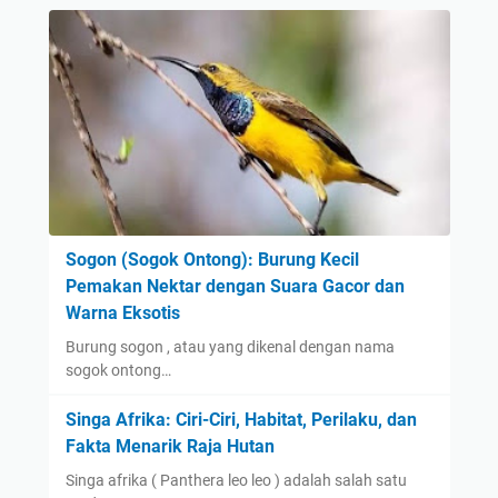
Sogon (Sogok Ontong): Burung Kecil
Pemakan Nektar dengan Suara Gacor dan
Warna Eksotis
Burung sogon , atau yang dikenal dengan nama
sogok ontong…
Singa Afrika: Ciri-Ciri, Habitat, Perilaku, dan
Fakta Menarik Raja Hutan
Singa afrika ( Panthera leo leo ) adalah salah satu