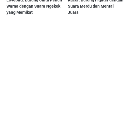
Lovebird: Burung Cinta Penuh
Kacer: Burung Fighter dengan
Warna dengan Suara Ngekek
Suara Merdu dan Mental
yang Memikat
Juara