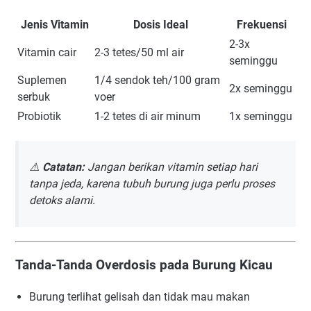
Jenis Vitamin
Dosis Ideal
Frekuensi
2-3x
Vitamin cair
2-3 tetes/50 ml air
seminggu
Suplemen
1/4 sendok teh/100 gram
2x seminggu
serbuk
voer
Probiotik
1-2 tetes di air minum
1x seminggu
⚠️
Catatan:
Jangan berikan vitamin setiap hari
tanpa jeda, karena tubuh burung juga perlu proses
detoks alami.
Tanda-Tanda Overdosis pada Burung Kicau
Burung terlihat gelisah dan tidak mau makan