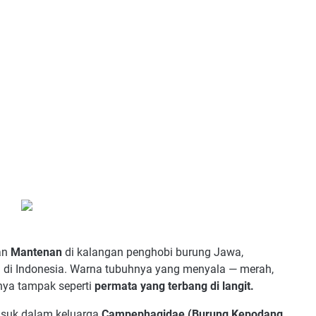
tan
Mantenan
di kalangan penghobi burung Jawa,
h di Indonesia. Warna tubuhnya yang menyala — merah,
nya tampak seperti
permata yang terbang di langit.
asuk dalam keluarga
Campephagidae (Burung Kepodang