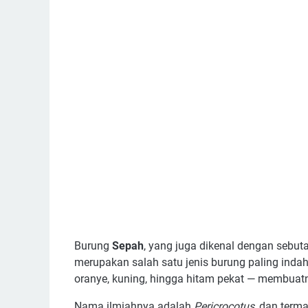
Burung
Sepah
, yang juga dikenal dengan sebu
merupakan salah satu jenis burung paling inda
oranye, kuning, hingga hitam pekat — membuat
Nama ilmiahnya adalah
Pericrocotus
, dan term