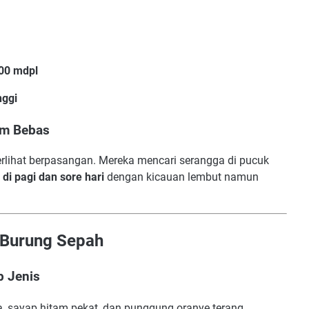
500 mdpl
nggi
am Bebas
erlihat berpasangan. Mereka mencari serangga di pucuk
f di pagi dan sore hari
dengan kicauan lembut namun
a Burung Sepah
p Jenis
, sayap hitam pekat, dan punggung oranye terang.