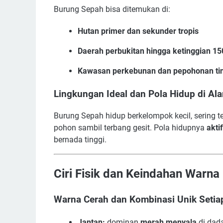
Burung Sepah bisa ditemukan di:
Hutan primer dan sekunder tropis
Daerah perbukitan hingga ketinggian 1
Kawasan perkebunan dan pepohonan ti
Lingkungan Ideal dan Pola Hidup di Al
Burung Sepah hidup berkelompok kecil, sering t
pohon sambil terbang gesit. Pola hidupnya
akti
bernada tinggi.
Ciri Fisik dan Keindahan Warn
Warna Cerah dan Kombinasi Unik Setia
Jantan:
dominan
merah menyala
di dada