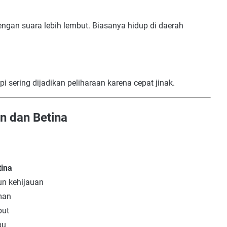
dengan suara lebih lembut. Biasanya hidup di daerah
pi sering dijadikan peliharaan karena cepat jinak.
n dan Betina
tina
un kehijauan
man
but
bu