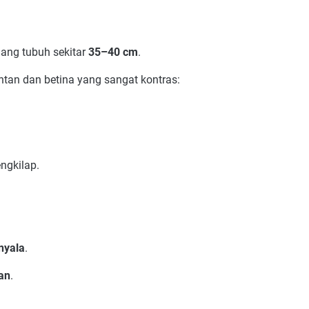
jang tubuh sekitar
35–40 cm
.
ntan dan betina yang sangat kontras:
gkilap.
nyala
.
an
.