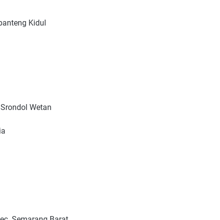
ibanteng Kidul
, Srondol Wetan
ia
Kec. Semarang Barat