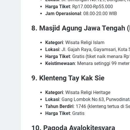
Harga Tiket
: Rp17.000-Rp55.000
Jam Operasional
: 08.00-20.00 WIB
8.
Masjid Agung Jawa Tengah 
Kategori
: Wisata Religi Islam
Lokasi
: Jl. Gajah Raya, Gayamsari, Kot
Harga Tiket
: Gratis (tiket naik menara R
Keistimewaan
: Menara setinggi 99 meter
9.
Klenteng Tay Kak Sie
Kategori
: Wisata Religi Heritage
Lokasi
: Gang Lombok No.63, Purwodinat
Tahun Berdiri
: 1746 (klenteng tertua di 
Harga Tiket
: Gratis
10.
Pagoda Avalokitesvara