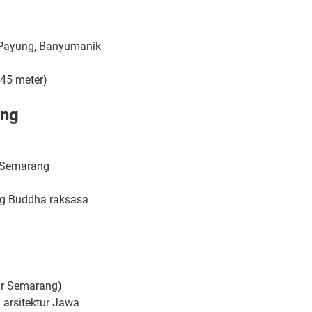
k Payung, Banyumanik
(45 meter)
ong
, Semarang
g Buddha raksasa
ar Semarang)
 arsitektur Jawa